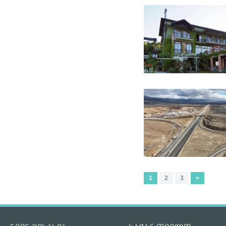
1
2
3
>