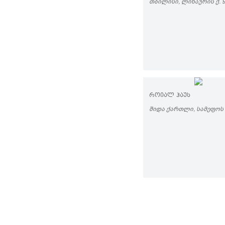
ᲗᲑᲘᲚᲘᲡᲘ, ᲚᲘᲮᲐᲣᲠᲘᲡ Ქ. 
ᲠᲝᲘᲐᲚ ᲰᲐᲣᲡ
ᲨᲘᲓᲐ ᲥᲐᲠᲗᲚᲘ, ᲡᲐᲛᲔᲤᲝᲡ 