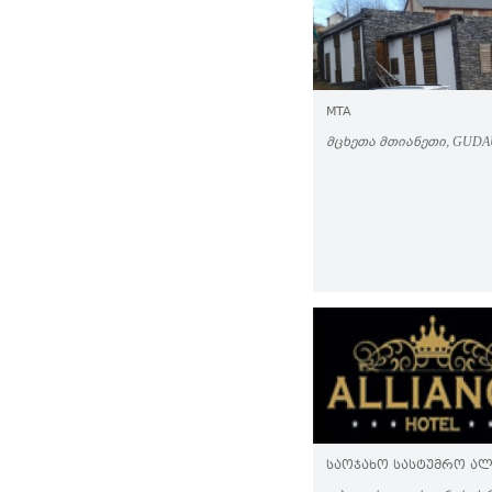
MTA
ᲛᲪᲮᲔᲗᲐ ᲛᲗᲘᲐᲜᲔᲗᲘ, GUDA
ᲡᲐᲝᲯᲐᲮᲝ ᲡᲐᲡᲢᲣᲛᲠᲝ ᲐᲚ