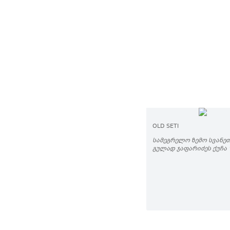
OLD SETI
ᲡᲐᲛᲔᲒᲠᲔᲚᲝ ᲖᲔᲛᲝ ᲡᲕᲐᲜᲔᲗ
ᲒᲣᲚᲐᲓ ᲯᲐᲤᲐᲠᲘᲫᲔᲡ ᲥᲣᲩᲐ 