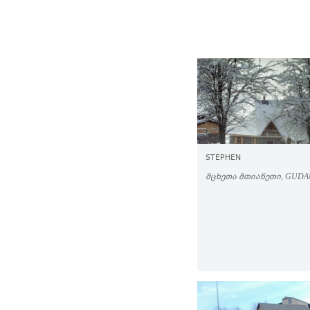
STEPHEN
ᲛᲪᲮᲔᲗᲐ ᲛᲗᲘᲐᲜᲔᲗᲘ, GUDA