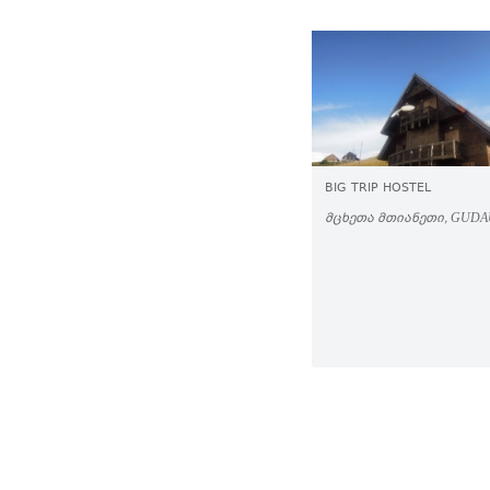
BIG TRIP HOSTEL
ᲛᲪᲮᲔᲗᲐ ᲛᲗᲘᲐᲜᲔᲗᲘ, GUDA