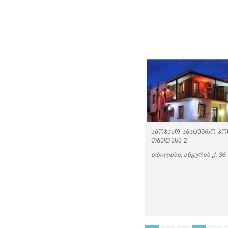
ᲡᲐᲝᲯᲐᲮᲝ ᲡᲐᲡᲢᲣᲛᲠᲝ Პ
ᲗᲑᲘᲚᲘᲡᲘ 2
ᲗᲑᲘᲚᲘᲡᲘ, ᲐᲬᲧᲣᲠᲘᲡ Ქ. 36