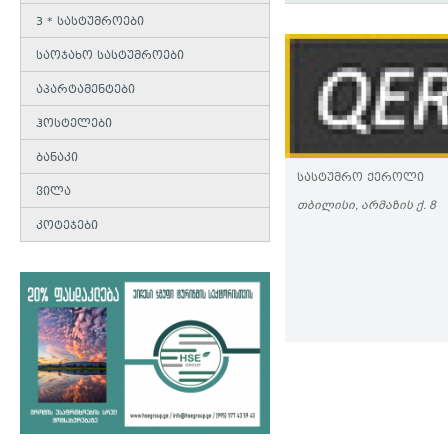
3 * სასტუმროები
საოჯახო სასტუმროები
აპარტამენტები
ჰოსტელები
ბანაკი
ᲡᲐᲡᲢᲣᲛᲠᲝ ᲥᲔᲠᲝᲚᲘ
ვილა
ᲗᲑᲘᲚᲘᲡᲘ, ᲐᲠᲛᲐᲖᲘᲡ Ქ. 8
კოტეჯები