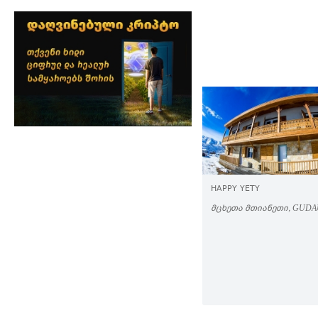
HAPPY YETY
ᲛᲪᲮᲔᲗᲐ ᲛᲗᲘᲐᲜᲔᲗᲘ, GUDA