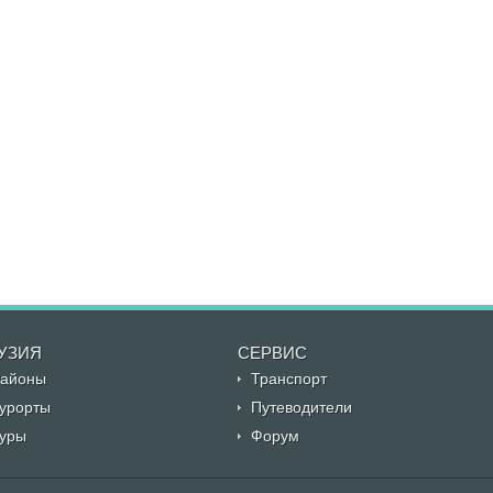
УЗИЯ
CЕРВИС
айоны
Транспорт
урорты
Путеводители
уры
Форум