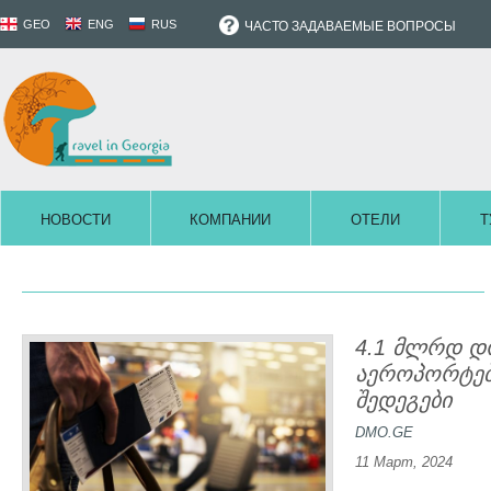
GEO
ENG
RUS
ЧАСТО ЗАДАВАЕМЫЕ ВОПРОСЫ
НОВОСТИ
КОМПАНИИ
ОТЕЛИ
Т
4.1 მლრდ დ
აეროპორტებშ
შედეგები
DMO.GE
11 Март, 2024