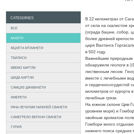
CATEGORIES
В 22 километрах от Саг
от села на скалистом хр
ВСЕ
(ограда башни, собор, 
КАХЕТИ
более древней крепости 
царя Вахтанга Горгасал
МЦХЕТА МТИАНЕТИ
в 502 году.
ТБИЛИСИ
Важнейшим природным р
обнаружили геологи в 19
КВЕМО КАРТЛИ
лиственным лесом. Геог
ШИДА КАРТЛИ
вместе с лечебными во
и сердечнососудистой с
САМЦХЕ-ДЖАВАХЕТИ
километров от курорта 
ИМЕРЕТИ
лечебные грязи.
На южном склоне Цив-Го
РАЧА-ЛЕЧХУМИ НИЖНЕЙ СВАНЕТИ
уровнем моря) и Гомбор
САМЕГРЕЛО ВЕРХНИ СВАНЕТИ
хвойным ароматом полез
Гомбори много отдыхающ
ГУРИЯ
нижнего пояса средних 