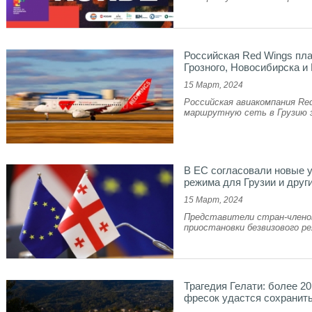
Российская Red Wings пла
Грозного, Новосибирска и
15 Март, 2024
Российская авиакомпания Re
маршрутную сеть в Грузию з
В ЕС согласовали новые у
режима для Грузии и друг
15 Март, 2024
Представители стран-членов
приостановки безвизового ре
Трагедия Гелати: более 20
фресок удастся сохранит