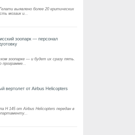
елати выявлено более 20 критических
сть мозаик и...
исский зоопарк — персонал
дготовку
ом зоопарке — и будет их сразу пять.
 программе...
 вертолет от Airbus Helicopters
H 145 от Airbus Helicopters передан в
епартаменту...