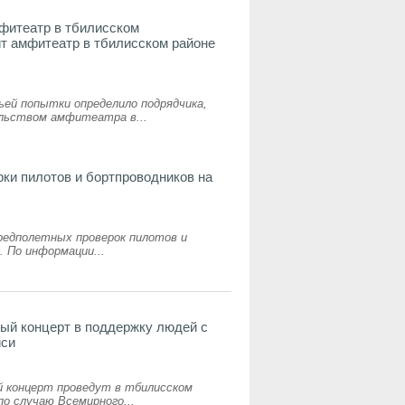
фитеатр в тбилисском
т амфитеатр в тбилисском районе
ей попытки определило подрядчика,
льством амфитеатра в...
рки пилотов и бортпроводников на
редполетных проверок пилотов и
. По информации...
ый концерт в поддержку людей с
иси
 концерт проведут в тбилисском
о случаю Всемирного...