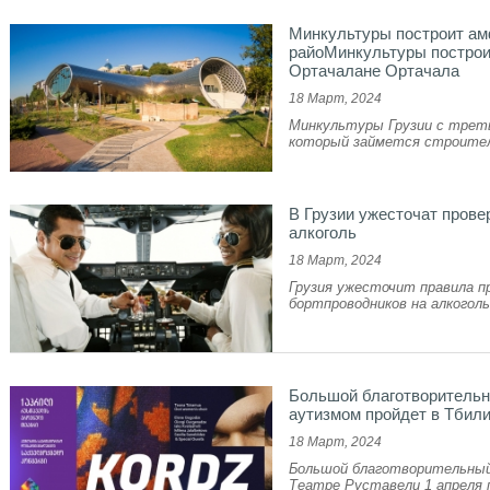
Минкультуры построит ам
райоМинкультуры построи
Ортачалане Ортачала
18 Март, 2024
Минкультуры Грузии с треть
который займется строите
В Грузии ужесточат прове
алкоголь
18 Март, 2024
Грузия ужесточит правила п
бортпроводников на алкоголь
Большой благотворительн
аутизмом пройдет в Тбил
18 Март, 2024
Большой благотворительный
Театре Руставели 1 апреля п