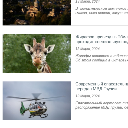
13 Март, 2024
В монастырском комплексе Г
очагов, пока неясно, какую ча
Жирафов привезут в Тбил
проходит специальную по
13 Март, 2024
Жирафы появятся в тбилисск
Об этом сообщил в интервью
Современный спасательный
передан МВД Грузии
12 Март, 2024
Спасательный вертолет типа 
распоряжение МВД Грузии, д