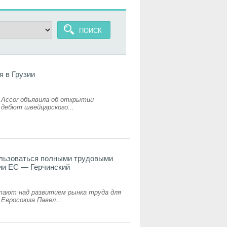
ПОИСК
я в Грузии
 Accor объявила об открытии
о дебют швейцарского...
ользоваться полными трудовыми
ии ЕС — Герчинский
тают над развитием рынка труда для
 Евросоюза Павел...