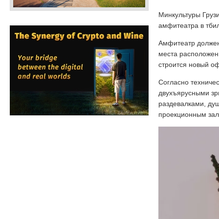
Минкультуры Грузи
амфитеатра в тби
Амфитеатр должен 
места расположены
строится новый о
Согласно техничес
двухъярусными зри
раздевалками, ду
проекционным зал