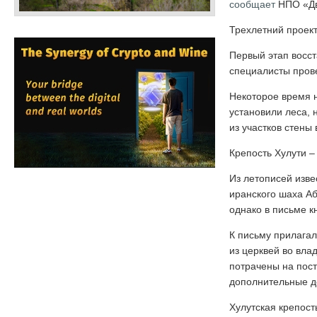
сообщает
НПО «Дв
Трехлетний проек
Первый этап восст
специалисты прове
Некоторое время н
установили леса, 
из участков стены
Крепость Хулути –
Из летописей изве
иранского шаха Аб
однако в письме к
К письму прилагал
из церквей во вла
потрачены на пост
дополнительные д
Хулутская крепост