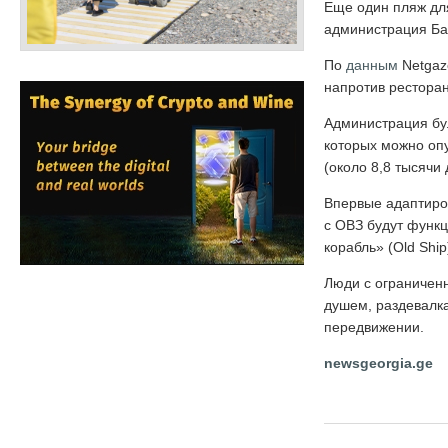
Еще один пляж дл
администрация Ба
По
данным
Netgaz
напротив рестора
Администрация бул
которых можно опу
(около 8,8 тысячи
Впервые адаптиров
с ОВЗ будут функц
корабль» (Old Shi
Люди с ограничен
душем, раздевалк
передвижении.
newsgeorgia.ge