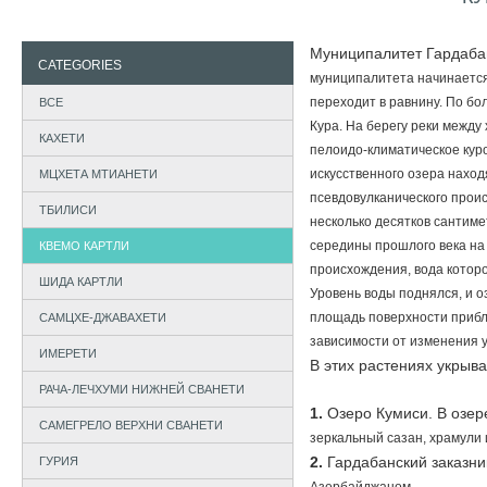
Муниципалитет Гардаба
CATEGORIES
му
ниципалитета начинаетс
переходит в равнину. По б
ВСЕ
Кура. На берегу реки между
КАХЕТИ
пелоидо-кли
матическое кур
искус
ственного озера наход
МЦХЕТА МТИАНЕТИ
псевдовулка
нического прои
ТБИЛИСИ
несколько
десятков сантиме
середины прошлого века на
КВЕМО КАРТЛИ
происхождения, вода ко
торо
ШИДА КАРТЛИ
Уровень
воды поднялся, и 
площадь
поверхности прибл
САМЦХЕ-ДЖАВАХЕТИ
зависимости от изменения 
ИМЕРЕТИ
В этих растениях укры
РАЧА-ЛЕЧХУМИ НИЖНЕЙ СВАНЕТИ
1.
Озеро Кумиси. В озе
САМЕГРЕЛО ВЕРХНИ СВАНЕТИ
зеркальный
сазан, храмули 
2.
Гардабанский заказни
ГУРИЯ