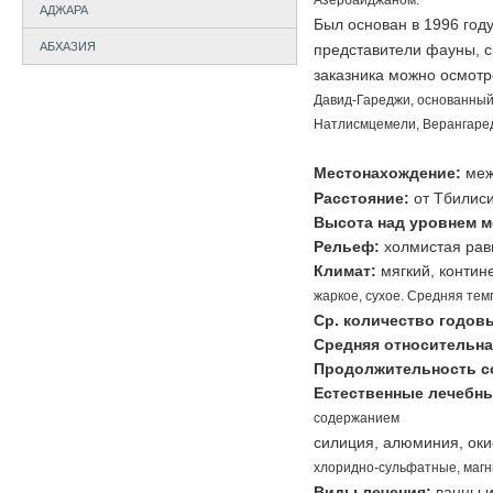
Азербайджаном.
АДЖАРА
Был основан в 1996 год
АБХАЗИЯ
представители фауны, 
заказника можно осмот
Давид-Гареджи, основанный
Натлисмцемели,
Верангаред
Местонахождение:
меж
Расстояние:
от Тбилиси
Высота над уровнем м
Рельеф:
холмистая рав
Климат:
мягкий, контин
жаркое, сухое. Средняя те
Ср. количество годов
Средняя относительна
Продолжительность со
Естественные лечебн
содержанием
силиция, алюминия, оки
хлоридно-сульфатные, магн
Виды лечения:
ванны и