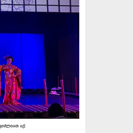
გიძლიათ აქ: