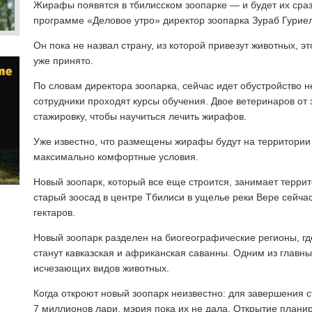
Жирафы появятся в тбилисском зоопарке — и будет их сраз
программе «Деловое утро» директор зоопарка Зураб Гурие
Он пока не назвал страну, из которой привезут животных, э
уже принято.
По словам директора зоопарка, сейчас идет обустройство 
сотрудники проходят курсы обучения. Двое ветеринаров от
стажировку, чтобы научиться лечить жирафов.
Уже известно, что размещены жирафы будут на территории
максимально комфортные условия.
Новый зоопарк, который все еще строится, занимает террит
старый зоосад в центре Тбилиси в ущелье реки Вере сейч
гектаров.
Новый зоопарк разделен на биогеографические регионы, г
станут кавказская и африканская саванны. Одним из главн
исчезающих видов животных.
Когда откроют новый зоопарк неизвестно: для завершения 
7 миллионов лари, мэрия пока их не дала. Открытие планиро