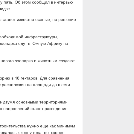
у пять. Об этом сообщил в интервью
лидзе.
то станет известно осенью, но решение
необходимой инфраструктуры,
 зоопарка едут в Южную Африку на
 нового зоопарка и животным создают
орию в 48 гектаров. Для сравнения,
ас расположен на площади до шести
де двумя основными территориями
ых направлений станет разведение
строительства нужно еще как минимум
валось к концу года, но, скорее