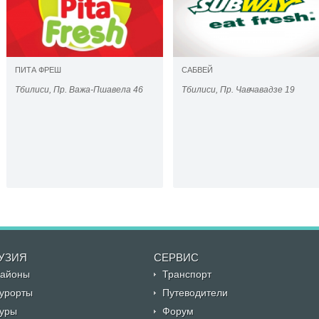
ПИТА ФРЕШ
САБВЕЙ
Тбилиси, Пр. Важа-Пшавела 46
Тбилиси, Пр. Чавчавадзе 19
УЗИЯ
CЕРВИС
айоны
Транспорт
урорты
Путеводители
уры
Форум