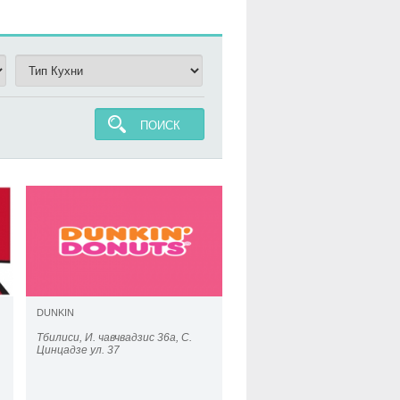
ПОИСК
DUNKIN
Тбилиси, И. чавчвадзис 36а, С.
Цинцадзе ул. 37