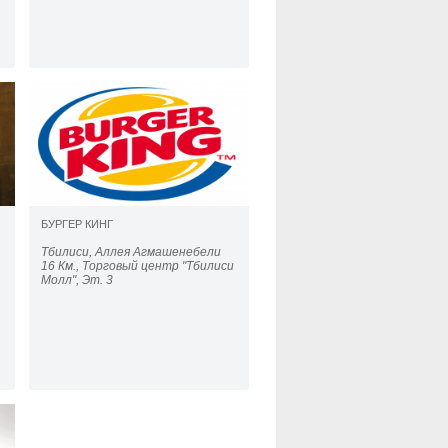
БУРГЕР КИНГ
Тбилиси, Аллея Агмашенебели
16 Км., Торговый центр "Тбилиси
Молл", Эт. 3