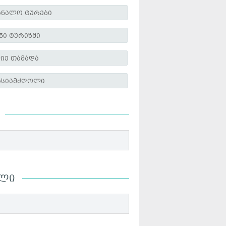
რნალო ტურები
ნი ტურიზმი
იე თამადა
რსიამძღოლი
ᲘᲚᲘ