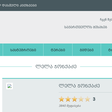
 დასმული კითხვები
ჩვენ შე
საქართველოს შესახებ
სასტუმროები
ტურები
გიდები
ტ
ᲚᲔᲚᲐ ᲭᲝᲜᲥᲐᲫᲔ
ლელა ჭონქაძე
3
3840 შეფასება