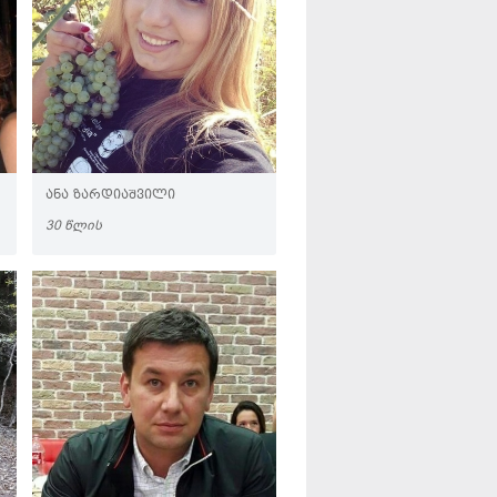
ᲐᲜᲐ ᲖᲐᲠᲓᲘᲐᲨᲕᲘᲚᲘ
30 ᲬᲚᲘᲡ