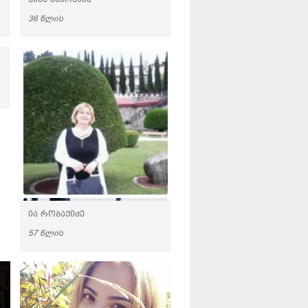
ᲜᲘᲜᲐ ᲙᲕᲔᲠᲜᲐᲫᲔ
36 ᲬᲚᲘᲡ
ᲘᲐ ᲠᲝᲑᲐᲥᲘᲫᲔ
57 ᲬᲚᲘᲡ