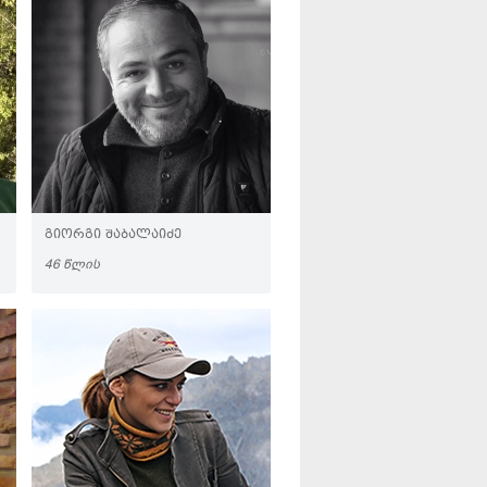
ᲒᲘᲝᲠᲒᲘ ᲨᲐᲑᲐᲚᲐᲘᲫᲔ
46 ᲬᲚᲘᲡ