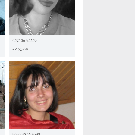
ᲘᲣᲚᲘᲐ ᲮᲣᲭᲣᲐ
47 ᲬᲚᲘᲡ