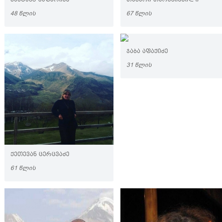
ᲕᲐᲮᲢᲐᲜᲒ ᲯᲐᲤᲐᲠᲘᲫᲔ
ᲗᲐᲛᲐᲠᲘ ᲗᲐᲠᲮᲜᲘᲨᲕᲘᲚᲘ
48 ᲬᲚᲘᲡ
67 ᲬᲚᲘᲡ
ᲯᲐᲑᲐ ᲐᲤᲐᲥᲘᲫᲔ
31 ᲬᲚᲘᲡ
ᲥᲔᲗᲔᲕᲐᲜ ᲪᲔᲠᲪᲕᲐᲫᲔ
61 ᲬᲚᲘᲡ