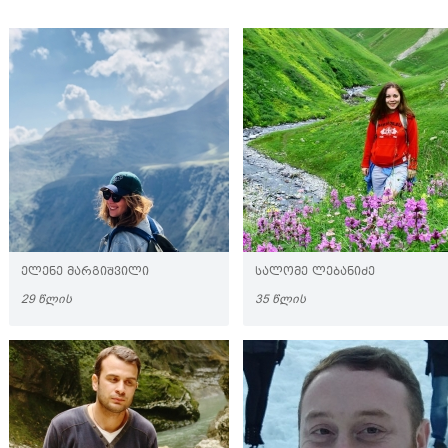
ᲔᲚᲔᲜᲔ ᲛᲐᲠᲒᲘᲨᲕᲘᲚᲘ
ᲡᲐᲚᲝᲛᲔ ᲚᲔᲑᲐᲜᲘᲫᲔ
29 ᲬᲚᲘᲡ
35 ᲬᲚᲘᲡ