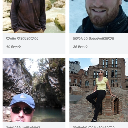
ᲚᲐᲨᲐ ᲦᲕᲘᲜᲯᲘᲚᲘᲐ
ᲒᲘᲝᲠᲒᲘ ᲛᲐᲮᲐᲠᲐᲨᲕᲘᲚᲘ
40 ᲬᲚᲘᲡ
35 ᲬᲚᲘᲡ