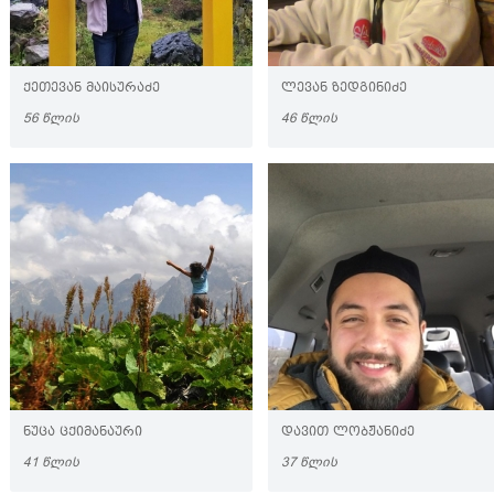
ᲥᲔᲗᲔᲕᲐᲜ ᲛᲐᲘᲡᲣᲠᲐᲫᲔ
ᲚᲔᲕᲐᲜ ᲖᲔᲓᲒᲘᲜᲘᲫᲔ
56 ᲬᲚᲘᲡ
46 ᲬᲚᲘᲡ
ᲜᲣᲪᲐ ᲪᲥᲘᲛᲐᲜᲐᲣᲠᲘ
ᲓᲐᲕᲘᲗ ᲚᲝᲑᲟᲐᲜᲘᲫᲔ
41 ᲬᲚᲘᲡ
37 ᲬᲚᲘᲡ