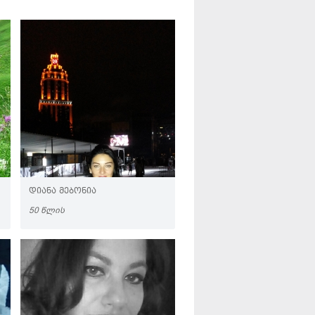
ᲓᲘᲐᲜᲐ ᲛᲔᲑᲝᲜᲘᲐ
50 ᲬᲚᲘᲡ