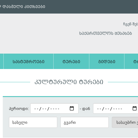
 დასმული კითხვები
ჩვენ შე
საქართველოს შესახებ
სასტუმროები
ტურები
გიდები
ტ
ᲙᲣᲚᲢᲣᲠᲣᲚᲘ ᲢᲣᲠᲔᲑᲘ
პერიოდი:
- დან