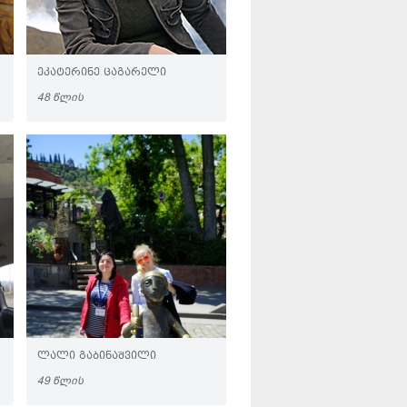
ᲔᲙᲐᲢᲔᲠᲘᲜᲔ ᲪᲐᲒᲐᲠᲔᲚᲘ
48 ᲬᲚᲘᲡ
ᲚᲐᲚᲘ ᲒᲐᲑᲘᲜᲐᲨᲕᲘᲚᲘ
49 ᲬᲚᲘᲡ