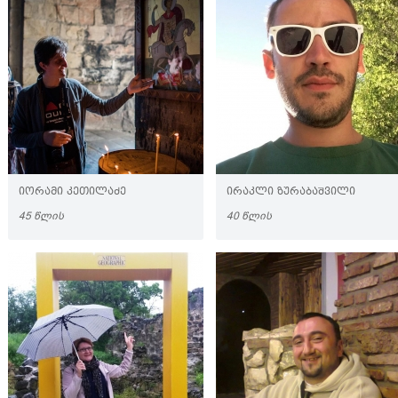
ᲘᲝᲠᲐᲛᲘ ᲙᲔᲗᲘᲚᲐᲫᲔ
ᲘᲠᲐᲙᲚᲘ ᲖᲣᲠᲐᲑᲐᲨᲕᲘᲚᲘ
45 ᲬᲚᲘᲡ
40 ᲬᲚᲘᲡ