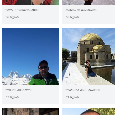
ᲝᲚᲦᲐ ᲝᲠᲯᲝᲜᲘᲙᲘᲫᲔ
ᲠᲣᲡᲣᲓᲐᲜ ᲯᲐᲤᲐᲠᲘᲫᲔ
60 ᲬᲚᲘᲡ
50 ᲬᲚᲘᲡ
ᲚᲔᲕᲐᲜ ᲙᲕᲐᲨᲐᲚᲘ
ᲚᲐᲠᲘᲡᲐ ᲛᲮᲘᲗᲐᲠᲘᲐᲜᲘ
57 ᲬᲚᲘᲡ
61 ᲬᲚᲘᲡ