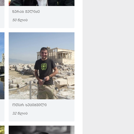
ᲖᲣᲠᲐᲑ ᲭᲔᲚᲘᲫᲔ
50 ᲬᲚᲘᲡ
ᲝᲗᲐᲠ ᲮᲣᲪᲘᲨᲕᲘᲚᲘ
32 ᲬᲚᲘᲡ