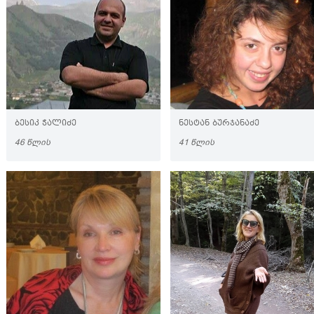
ᲑᲔᲡᲘᲙ ᲭᲐᲚᲘᲫᲔ
ᲜᲔᲡᲢᲐᲜ ᲑᲣᲠᲯᲐᲜᲐᲫᲔ
46 ᲬᲚᲘᲡ
41 ᲬᲚᲘᲡ