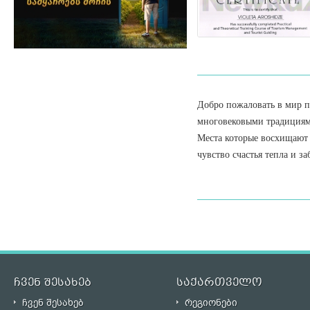
Добро пожаловать в мир п
многовековыми традициями
Места которые восхищают 
чувство счастья тепла и з
ჩვენ შესახებ
საქართველო
ჩვენ შესახებ
რეგიონები