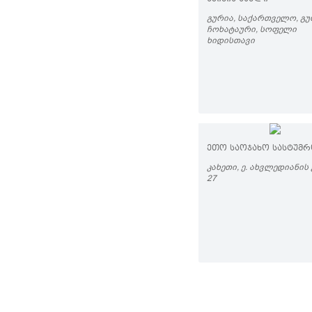
ᲒᲣᲠᲘᲐ, ᲡᲐᲥᲐᲠᲗᲕᲔᲚᲝ, ᲒᲣ
ᲩᲝᲮᲐᲢᲐᲣᲠᲘ, ᲡᲝᲤᲔᲚᲘ
ᲮᲘᲓᲘᲡᲗᲐᲕᲘ
ᲔᲗᲝ ᲡᲐᲝᲯᲐᲮᲝ ᲡᲐᲡᲢᲣᲛ
ᲙᲐᲮᲔᲗᲘ, Ე. ᲐᲮᲕᲚᲔᲓᲘᲐᲜᲘᲡ 
27