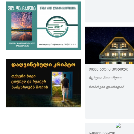
ᲝᲘᲨᲔ ᲑᲣᲢᲘᲙ ᲰᲝᲢᲔᲚᲘ
ᲛᲪᲮᲔᲗᲐ ᲛᲗᲘᲐᲜᲔᲗᲘ,
ᲜᲝᲛᲠᲔᲑᲘ ᲚᲐᲠᲘᲓᲐᲜ
ᲡᲙᲘᲯᲘᲡ ᲡᲐᲮᲚᲘ