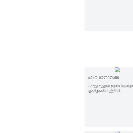
ᲑᲔᲡᲝ ᲒᲣᲚᲔᲓᲐᲜᲘ
ᲡᲐᲛᲔᲒᲠᲔᲚᲝ ᲖᲔᲛᲝ ᲡᲕᲐᲜᲔᲗᲘ
ᲤᲐᲠᲯᲘᲐᲜᲘᲡ ᲥᲣᲩᲐ3