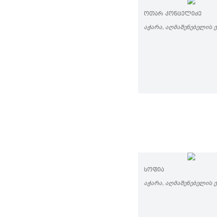
ᲝᲗᲐᲠ ᲙᲝᲜᲪᲔᲚᲘᲫᲔ
ᲐᲭᲐᲠᲐ, ᲐᲦᲛᲐᲨᲔᲜᲔᲑᲔᲚᲘᲡ Ქ
ᲡᲝᲤᲘᲐ
ᲐᲭᲐᲠᲐ, ᲐᲦᲛᲐᲨᲔᲜᲔᲑᲔᲚᲘᲡ Ქ