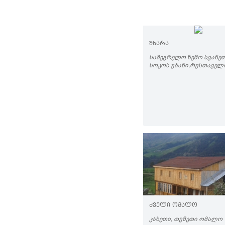
ᲨᲮᲐᲠᲐ
ᲡᲐᲛᲔᲒᲠᲔᲚᲝ ᲖᲔᲛᲝ ᲡᲕᲐᲜᲔᲗ
ᲡᲝᲙᲝᲡ ᲣᲑᲐᲜᲘ,ᲠᲣᲡᲗᲐᲕᲔᲚᲘ
ᲫᲕᲔᲚᲘ ᲝᲛᲐᲚᲝ
ᲙᲐᲮᲔᲗᲘ, ᲗᲣᲨᲔᲗᲘ ᲝᲛᲐᲚᲝ