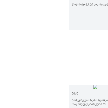
ᲜᲝᲛᲠᲔᲑᲘ 63.00 ᲚᲐᲠᲘᲓᲐ
ᲜᲘᲙᲔ
ᲡᲐᲛᲔᲒᲠᲔᲚᲝ ᲖᲔᲛᲝ ᲡᲕᲐᲜᲔᲗ
ᲗᲐᲕᲘᲡᲣᲤᲚᲔᲑᲘᲡ ᲥᲣᲩᲐ 92