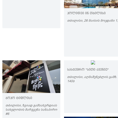
ᲰᲝᲚᲘᲓᲔᲘ ᲘᲜ ᲗᲑᲘᲚᲘᲡᲘ
ᲗᲑᲘᲚᲘᲡᲘ, 26 ᲛᲐᲘᲡᲘᲡ ᲛᲝᲔᲓᲐᲜᲘ 1;
ᲡᲐᲡᲢᲣᲛᲠᲝ "ᲡᲘᲗᲘ ᲐᲕᲔᲜᲘᲣ"
ᲗᲑᲘᲚᲘᲡᲘ, ᲐᲦᲛᲐᲨᲔᲜᲔᲑᲚᲘᲡ ᲒᲐᲛᲖ.
140Ბ
ᲑᲝᲰᲝ ᲢᲘᲤᲚᲘᲡᲘ
ᲗᲑᲘᲚᲘᲡᲘ, ᲖᲕᲘᲐᲓ ᲒᲐᲛᲡᲐᲮᲣᲠᲓᲘᲐᲡ
ᲡᲐᲮᲔᲚᲝᲑᲘᲡ ᲛᲐᲠᲯᲕᲔᲜᲐ ᲡᲐᲜᲐᲞᲘᲠᲝ
#6