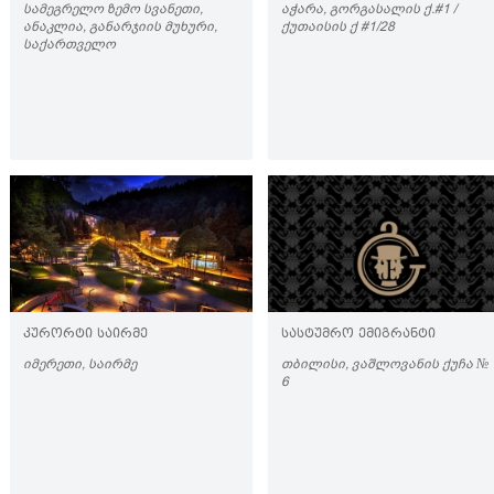
ᲡᲐᲛᲔᲒᲠᲔᲚᲝ ᲖᲔᲛᲝ ᲡᲕᲐᲜᲔᲗᲘ,
ᲐᲭᲐᲠᲐ, ᲒᲝᲠᲒᲐᲡᲐᲚᲘᲡ Ქ.#1 /
ᲐᲜᲐᲙᲚᲘᲐ, ᲒᲐᲜᲐᲠᲯᲘᲘᲡ ᲛᲣᲮᲣᲠᲘ,
ᲥᲣᲗᲐᲘᲡᲘᲡ Ქ #1/28
ᲡᲐᲥᲐᲠᲗᲕᲔᲚᲝ
ᲙᲣᲠᲝᲠᲢᲘ ᲡᲐᲘᲠᲛᲔ
ᲡᲐᲡᲢᲣᲛᲠᲝ ᲔᲛᲘᲒᲠᲐᲜᲢᲘ
ᲘᲛᲔᲠᲔᲗᲘ, ᲡᲐᲘᲠᲛᲔ
ᲗᲑᲘᲚᲘᲡᲘ, ᲕᲐᲨᲚᲝᲕᲐᲜᲘᲡ ᲥᲣᲩᲐ №
6