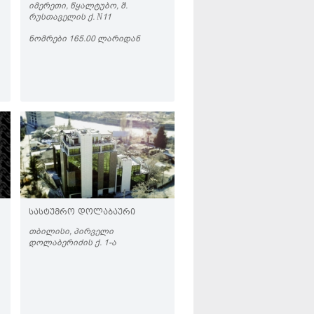
ᲘᲛᲔᲠᲔᲗᲘ, ᲬᲧᲐᲚᲢᲣᲑᲝ, Შ.
ᲠᲣᲡᲗᲐᲕᲔᲚᲘᲡ Ქ. N11
ᲜᲝᲛᲠᲔᲑᲘ 165.00 ᲚᲐᲠᲘᲓᲐᲜ
ᲡᲐᲡᲢᲣᲛᲠᲝ ᲓᲝᲚᲐᲑᲐᲣᲠᲘ
ᲗᲑᲘᲚᲘᲡᲘ, ᲞᲘᲠᲕᲔᲚᲘ
ᲓᲝᲚᲐᲑᲔᲠᲘᲫᲘᲡ Ქ. 1-Ა