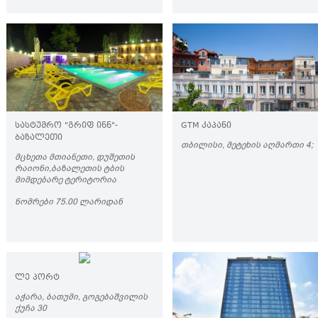
ᲡᲐᲡᲢᲣᲛᲠᲝ "ᲒᲠᲘᲤ ᲘᲜᲜ"-
GTM ᲙᲐᲞᲐᲜᲘ
ᲑᲐᲖᲐᲚᲔᲗᲘ
ᲗᲑᲘᲚᲘᲡᲘ, ᲛᲔᲢᲔᲮᲘᲡ ᲐᲦᲛᲐᲠᲗᲘ 4;
ᲛᲪᲮᲔᲗᲐ ᲛᲗᲘᲐᲜᲔᲗᲘ, ᲓᲣᲨᲔᲗᲘᲡ
ᲠᲐᲘᲝᲜᲘ,ᲑᲐᲖᲐᲚᲔᲗᲘᲡ ᲢᲑᲘᲡ
ᲛᲘᲛᲓᲔᲑᲐᲠᲔ ᲢᲔᲠᲘᲢᲝᲠᲘᲐ
ᲜᲝᲛᲠᲔᲑᲘ 75.00 ᲚᲐᲠᲘᲓᲐᲜ
ᲚᲔ ᲞᲝᲠᲢ
ᲐᲭᲐᲠᲐ, ᲑᲐᲗᲣᲛᲘ, ᲒᲝᲒᲔᲑᲐᲨᲕᲘᲚᲘᲡ
ᲥᲣᲩᲐ 30