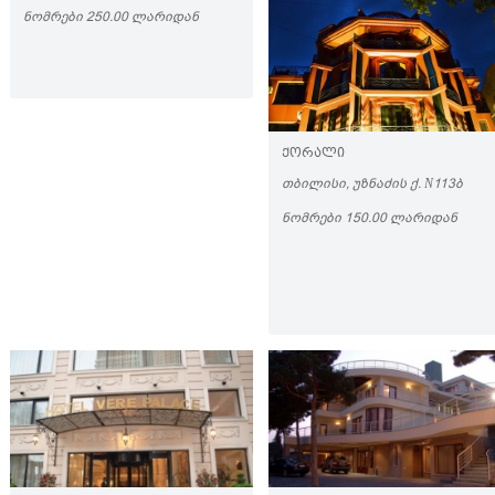
ᲜᲝᲛᲠᲔᲑᲘ 250.00 ᲚᲐᲠᲘᲓᲐᲜ
ᲥᲝᲠᲐᲚᲘ
ᲗᲑᲘᲚᲘᲡᲘ, ᲣᲖᲜᲐᲫᲘᲡ Ქ. N113Ბ
ᲜᲝᲛᲠᲔᲑᲘ 150.00 ᲚᲐᲠᲘᲓᲐᲜ