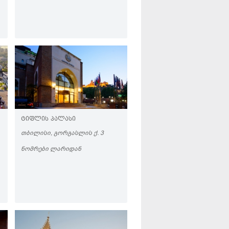
ᲢᲘᲤᲚᲘᲡ ᲞᲐᲚᲐᲡᲘ
ᲗᲑᲘᲚᲘᲡᲘ, ᲒᲝᲠᲒᲐᲡᲚᲘᲡ Ქ. 3
ᲜᲝᲛᲠᲔᲑᲘ ᲚᲐᲠᲘᲓᲐᲜ