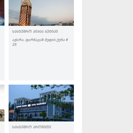
ᲡᲐᲡᲢᲣᲛᲠᲝ ᲞᲘᲐᲪᲐ ᲑᲣᲢᲘᲙᲘ
ᲐᲭᲐᲠᲐ, ᲤᲐᲠᲜᲐᲕᲐᲖ ᲛᲔᲤᲘᲡ ᲥᲣᲩᲐ #
25
ᲡᲐᲡᲢᲣᲛᲠᲝ ᲞᲠᲝᲛᲔᲗᲔ