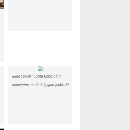
ᲡᲐᲡᲢᲣᲛᲠᲝ "ᲡᲘᲗᲘ ᲡᲔᲜᲗᲔᲠᲘ"
ᲗᲑᲘᲚᲘᲡᲘ, ᲗᲐᲛᲐᲠ ᲛᲔᲤᲘᲡ ᲒᲐᲛᲖ. 24