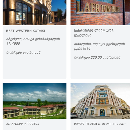
BEST WESTERN KUTAISI
ᲡᲐᲡᲢᲣᲛᲠᲝ ᲚᲐᲔᲠᲢᲝᲜ
ᲗᲑᲘᲚᲘᲡᲘ
ᲘᲛᲔᲠᲔᲗᲘ, ᲘᲝᲡᲔᲑ ᲒᲠᲘᲨᲐᲨᲕᲘᲚᲘᲡ
11, 4600
ᲗᲑᲘᲚᲘᲡᲘ, ᲘᲚᲘᲙᲝ ᲥᲣᲠᲮᲣᲚᲘᲡ
ᲥᲣᲩᲐ №14
ᲜᲝᲛᲠᲔᲑᲘ ᲚᲐᲠᲘᲓᲐᲜ
ᲜᲝᲛᲠᲔᲑᲘ 220.00 ᲚᲐᲠᲘᲓᲐᲜ
ᲞᲠᲐᲢᲐᲞ’Ს ᲡᲘᲒᲜᲘᲩᲐ
ᲝᲚᲓ ᲗᲐᲣᲜᲘ & ROOF TERRACE