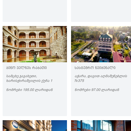
ᲯᲘᲜᲝ ᲕᲔᲚᲜᲔᲡ ᲠᲐᲑᲐᲗᲘ
ᲡᲐᲡᲢᲣᲛᲠᲝ ᲜᲔᲘᲨᲔᲜᲐᲚᲘ
ᲡᲐᲛᲪᲮᲔ ᲯᲐᲕᲐᲮᲔᲗᲘ,
ᲐᲭᲐᲠᲐ, ᲓᲐᲕᲘᲗ ᲐᲦᲛᲐᲨᲔᲜᲔᲑᲚᲘᲡ
ᲮᲐᲠᲘᲡᲭᲘᲠᲐᲨᲕᲘᲚᲘᲡ ᲥᲣᲩᲐ 1
№375
ᲜᲝᲛᲠᲔᲑᲘ 195.00 ᲚᲐᲠᲘᲓᲐᲜ
ᲜᲝᲛᲠᲔᲑᲘ 97.00 ᲚᲐᲠᲘᲓᲐᲜ