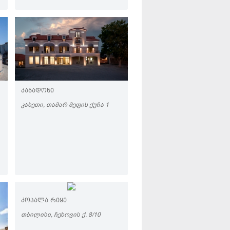
ᲙᲐᲑᲐᲓᲝᲜᲘ
ᲙᲐᲮᲔᲗᲘ, ᲗᲐᲛᲐᲠ ᲛᲔᲤᲘᲡ ᲥᲣᲩᲐ 1
ᲙᲝᲞᲐᲚᲐ ᲠᲘᲧᲔ
ᲗᲑᲘᲚᲘᲡᲘ, ᲩᲔᲮᲝᲕᲘᲡ Ქ. 8/10