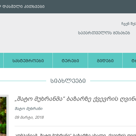
 დასმული კითხვები
ჩვენ შე
საქართველოს შესახებ
სასტუმროები
ტურები
გიდები
ტ
ᲡᲘᲐᲮᲚᲔᲔᲑᲘ
„შატო მუხრანმა“ ბაზარზე ქვევრის ღვი
შატო მუხრანი
09 მარტი, 2018
კომპანიამ „შატო მუხრანი“ ბაზარზე ახალი, ქვევრის ღვი