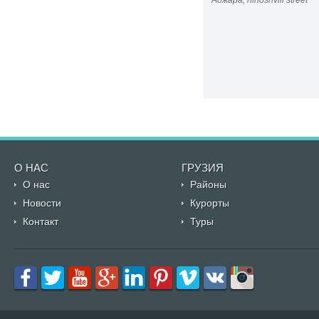
Аджара, ninoshvili street
О НАС
ГРУЗИЯ
О нас
Районы
Новости
Курорты
Контакт
Туры