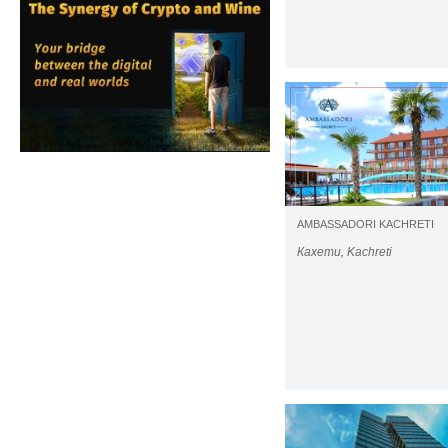
AMBASSADORI KACHRETI
Кахети, Kachreti