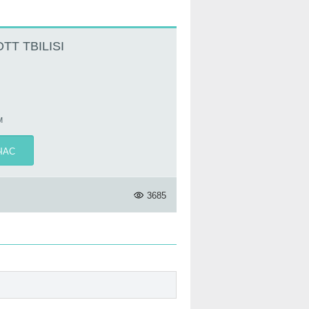
T TBILISI
M
ЧАС
3685