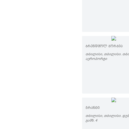
ᲑᲠᲔᲜᲓᲛᲝᲚ ᲯᲝᲠᲯᲘᲐ
ᲗᲑᲘᲚᲘᲡᲘ, ᲗᲑᲘᲚᲘᲡᲘ. ᲗᲑ
ᲐᲔᲠᲝᲞᲝᲠᲢᲘ
ᲒᲠᲐᲜᲢᲘ
ᲗᲑᲘᲚᲘᲡᲘ, ᲗᲑᲘᲚᲘᲡᲘ. ᲓᲣ
ᲒᲐᲛᲖ. 4