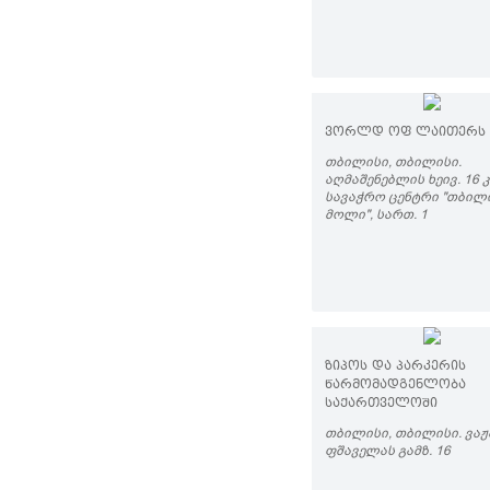
ᲕᲝᲠᲚᲓ ᲝᲤ ᲚᲐᲘᲗᲔᲠᲡ
ᲗᲑᲘᲚᲘᲡᲘ, ᲗᲑᲘᲚᲘᲡᲘ.
ᲐᲦᲛᲐᲨᲔᲜᲔᲑᲚᲘᲡ ᲮᲔᲘᲕ. 16 ᲙᲛ
ᲡᲐᲕᲐᲭᲠᲝ ᲪᲔᲜᲢᲠᲘ "ᲗᲑᲘᲚ
ᲛᲝᲚᲘ", ᲡᲐᲠᲗ. 1
ᲖᲘᲞᲝᲡ ᲓᲐ ᲞᲐᲠᲙᲔᲠᲘᲡ
ᲬᲐᲠᲛᲝᲛᲐᲓᲒᲔᲜᲚᲝᲑᲐ
ᲡᲐᲥᲐᲠᲗᲕᲔᲚᲝᲨᲘ
ᲗᲑᲘᲚᲘᲡᲘ, ᲗᲑᲘᲚᲘᲡᲘ. ᲕᲐᲟ
ᲤᲨᲐᲕᲔᲚᲐᲡ ᲒᲐᲛᲖ. 16