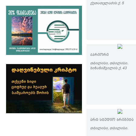
ᲥᲣᲗᲐᲗᲔᲚᲐᲫᲘᲡ Ქ. 5
ᲐᲞᲠᲘᲝᲠᲘ
ᲗᲑᲘᲚᲘᲡᲘ, ᲗᲑᲘᲚᲘᲡᲘ.
ᲮᲘᲖᲐᲜᲘᲨᲕᲘᲚᲘᲡ Ქ. 43
ᲐᲠᲢ ᲡᲢᲣᲓᲘᲝ ᲑᲠᲘᲒᲘᲢᲐ
ᲗᲑᲘᲚᲘᲡᲘ, ᲗᲑᲘᲚᲘᲡᲘ.