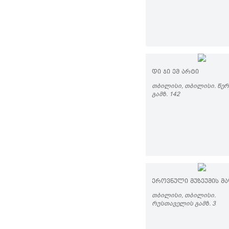
ᲓᲘ ᲯᲘ ᲔᲛ ᲐᲠᲢᲘ
ᲗᲑᲘᲚᲘᲡᲘ, ᲗᲑᲘᲚᲘᲡᲘ. ᲬᲔ
ᲒᲐᲛᲖ. 142
ᲔᲠᲝᲕᲜᲣᲚᲘ ᲛᲣᲖᲔᲣᲛᲘᲡ ᲛᲐ
ᲗᲑᲘᲚᲘᲡᲘ, ᲗᲑᲘᲚᲘᲡᲘ.
ᲠᲣᲡᲗᲐᲕᲔᲚᲘᲡ ᲒᲐᲛᲖ. 3