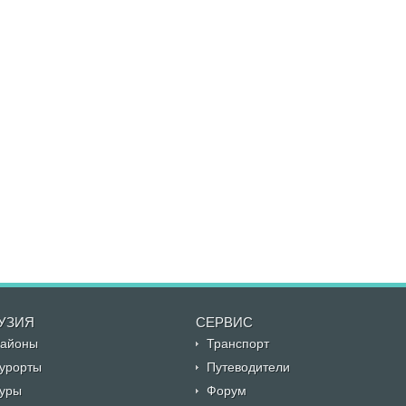
УЗИЯ
CЕРВИС
айоны
Транспорт
урорты
Путеводители
уры
Форум