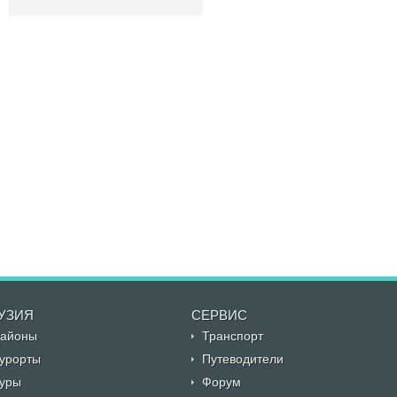
УЗИЯ
CЕРВИС
айоны
Транспорт
урорты
Путеводители
уры
Форум