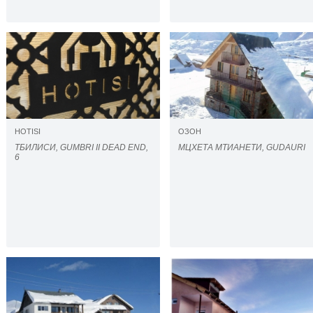
HOTISI
ОЗОН
ТБИЛИСИ, GUMBRI II DEAD END,
МЦХЕТА МТИАНЕТИ, GUDAURI
6