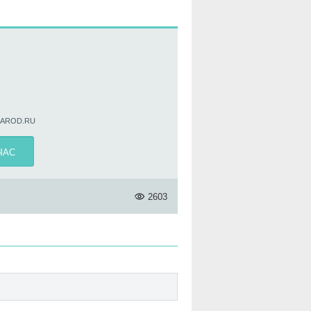
NAROD.RU
ЧАС
2603